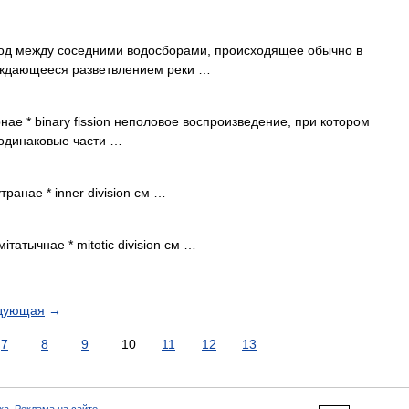
д между соседними водосборами, происходящее обычно в
ождающееся разветвлением реки …
нае * binary fission неполовое воспроизведение, при котором
 одинаковые части …
транае * inner division см …
ітатычнае * mitotic division см …
дующая
→
7
8
9
10
11
12
13