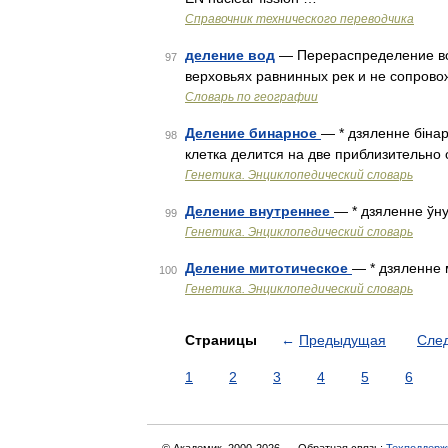
Справочник технического переводчика
деление вод
— Перераспределение во
97
верховьях равнинных рек и не сопров
Словарь по географии
Деление бинарное
— * дзяленне бінар
98
клетка делится на две приблизительно
Генетика. Энциклопедический словарь
Деление внутреннее
— * дзяленне ўну
99
Генетика. Энциклопедический словарь
Деление митотическое
— * дзяленне м
100
Генетика. Энциклопедический словарь
Страницы
←
Предыдущая
Сле
1
2
3
4
5
6