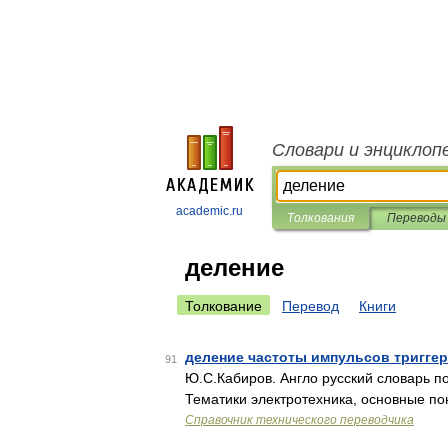
Словари и энциклоп
academic.ru
Толкования
Переводы
деление
Толкование
Перевод
Книги
деление частоты импульсов тригге
91
Ю.С.Кабиров. Англо русский словарь по 
Тематики электротехника, основные по
Справочник технического переводчика