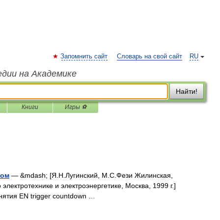
Запомнить сайт
Словарь на свой сайт
RU
едии на Академике
Найти!
Книги
Игры ⚽
ром
— &mdash; [Я.Н.Лугинский, М.С.Фези Жилинская,
электротехнике и электроэнергетике, Москва, 1999 г.]
нятия EN trigger countdown …