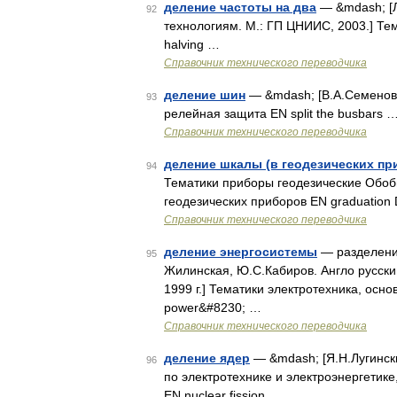
деление частоты на два
— &mdash; [Л
92
технологиям. М.: ГП ЦНИИС, 2003.] Т
halving …
Справочник технического переводчика
деление шин
— &mdash; [В.А.Семенов.
93
релейная защита EN split the busbars 
Справочник технического переводчика
деление шкалы (в геодезических пр
94
Тематики приборы геодезические Обо
геодезических приборов EN graduation 
Справочник технического переводчика
деление энергосистемы
— разделение
95
Жилинская, Ю.С.Кабиров. Англо русский
1999 г.] Тематики электротехника, ос
power&#8230; …
Справочник технического переводчика
деление ядер
— &mdash; [Я.Н.Лугинск
96
по электротехнике и электроэнергетике
EN nuclear fission …